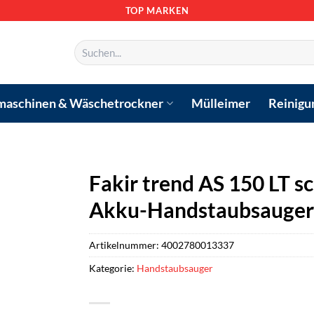
TOP MARKEN
Suchen
nach:
aschinen & Wäschetrockner
Mülleimer
Reinigu
Fakir trend AS 150 LT s
Akku-Handstaubsauger
Artikelnummer:
4002780013337
Kategorie:
Handstaubsauger