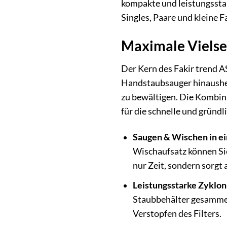
kompakte und leistungsst
Singles, Paare und kleine 
Maximale Vielsei
Der Kern des Fakir trend A
Handstaubsauger hinausheb
zu bewältigen. Die Kombin
für die schnelle und gründ
Saugen & Wischen in e
Wischaufsatz können Sie
nur Zeit, sondern sorgt 
Leistungsstarke Zyklon
Staubbehälter gesammelt
Verstopfen des Filters.