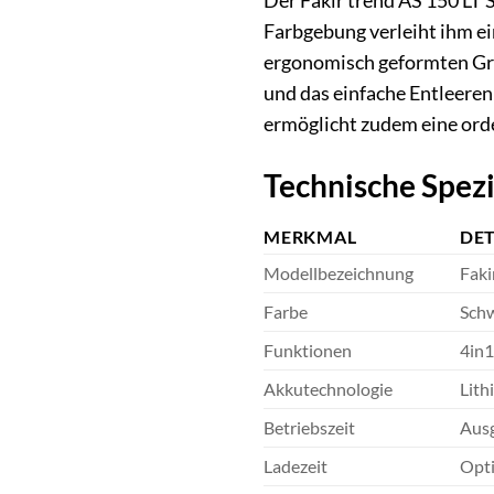
Der Fakir trend AS 150 LT 
Farbgebung verleiht ihm ei
ergonomisch geformten Grif
und das einfache Entleeren
ermöglicht zudem eine orde
Technische Spezi
MERKMAL
DET
Modellbezeichnung
Faki
Farbe
Sch
Funktionen
4in1
Akkutechnologie
Lith
Betriebszeit
Ausg
Ladezeit
Opti