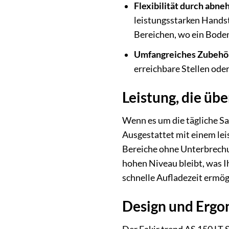
Flexibilität durch abn
leistungsstarken Handst
Bereichen, wo ein Bode
Umfangreiches Zubehör 
erreichbare Stellen oder
Leistung, die üb
Wenn es um die tägliche Sau
Ausgestattet mit einem lei
Bereiche ohne Unterbrechun
hohen Niveau bleibt, was Ih
schnelle Aufladezeit ermög
Design und Erg