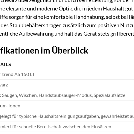
Schwarz überzeugt nicht nur durch seine Leistung, sonder
ne elegante und moderne Optik, die in jedem Haushalt gu
fe sorgen für eine komfortable Handhabung, selbst bei lä
 des Staubbehälters tragen zusätzlich zum positiven Nutz
ntliche Aufbewahrung und hält das Gerät stets griffbereit
fikationen im Überblick
AILS
r trend AS 150 LT
warz
: Saugen, Wischen, Handstaubsauger-Modus, Spezialaufsätze
ium-Ionen
elegt für typische Haushaltsreinigungsaufgaben, gewährleistet aus
miert für schnelle Bereitschaft zwischen den Einsätzen.