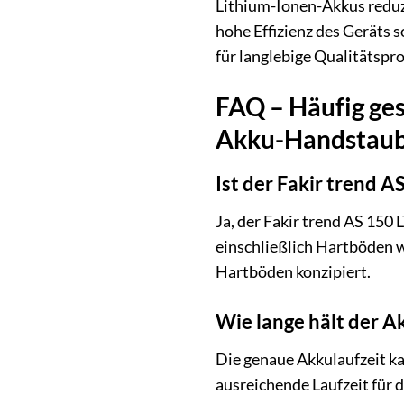
Lithium-Ionen-Akkus reduzi
hohe Effizienz des Geräts 
für langlebige Qualitätspr
FAQ – Häufig ges
Akku-Handstaub
Ist der Fakir trend A
Ja, der Fakir trend AS 150 
einschließlich Hartböden wi
Hartböden konzipiert.
Wie lange hält der A
Die genaue Akkulaufzeit ka
ausreichende Laufzeit für 