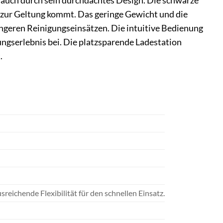
n auch durch sein durchdachtes Design. Die schwarze
t zur Geltung kommt. Das geringe Gewicht und die
ngeren Reinigungseinsätzen. Die intuitive Bedienung
ungserlebnis bei. Die platzsparende Ladestation
.
reichende Flexibilität für den schnellen Einsatz.