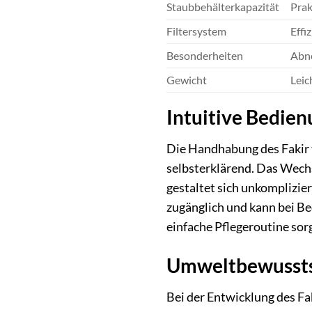
Staubbehälterkapazität
Prak
Filtersystem
Effi
Besonderheiten
Abne
Gewicht
Leic
Intuitive Bedie
Die Handhabung des Fakir t
selbsterklärend. Das Wech
gestaltet sich unkomplizier
zugänglich und kann bei Be
einfache Pflegeroutine sorg
Umweltbewusstse
Bei der Entwicklung des F