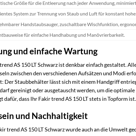
tische Größe für die Entleerung nach jeder Anwendung, minimiert
zientes System zur Trennung von Staub und Luft für konstant hohe
hmbarer Handstaubsauger, zuschaltbare Wischfunktion, ergono
htbauweise für einfache Handhabung und Manövrierbarkeit.
nung und einfache Wartung
rend AS 150 LT Schwarz ist denkbar einfach gestaltet. All
seln zwischen den verschiedenen Aufsätzen und Modi erf
t: Der Staubbehälter lässt sich mit einem Handgriff entrieg
darf gereinigt oder ausgetauscht werden, um die optimale L
t dafür, dass Ihr Fakir trend AS 150 LT stets in Topform ist.
in und Nachhaltigkeit
akir trend AS 150 LT Schwarz wurde auch an die Umwelt g