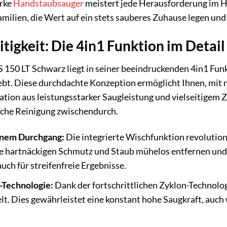
arke
Handstaubsauger
meistert jede Herausforderung im Hau
Familien, die Wert auf ein stets sauberes Zuhause legen un
tigkeit: Die 4in1 Funktion im Detail
S 150 LT Schwarz liegt in seiner beeindruckenden 4in1 Funk
t. Diese durchdachte Konzeption ermöglicht Ihnen, mit 
ation aus leistungsstarker Saugleistung und vielseitigem
liche Reinigung zwischendurch.
inem Durchgang:
Die integrierte Wischfunktion revolution
 hartnäckigen Schmutz und Staub mühelos entfernen und g
auch für streifenfreie Ergebnisse.
-Technologie:
Dank der fortschrittlichen Zyklon-Technolog
. Dies gewährleistet eine konstant hohe Saugkraft, auch we