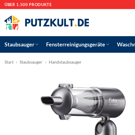
Zum
ÜBER 1.500 PRODUKTE
Inhalt
springen
Staubsauger
Fensterreinigungsgeräte
Waschm
Start
»
Staubsauger
»
Handstaubsauger