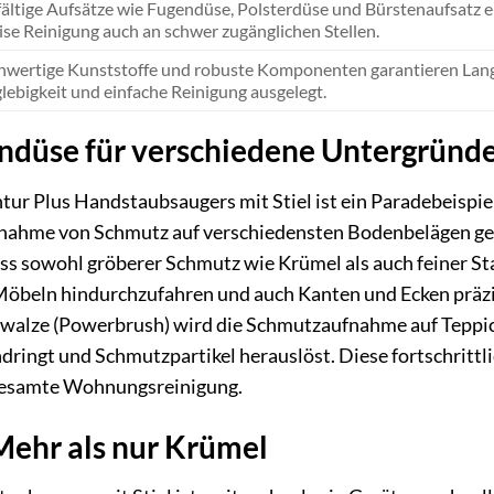
fältige Aufsätze wie Fugendüse, Polsterdüse und Bürstenaufsatz 
ise Reinigung auch an schwer zugänglichen Stellen.
wertige Kunststoffe und robuste Komponenten garantieren Langle
lebigkeit und einfache Reinigung ausgelegt.
ndüse für verschiedene Untergründ
ur Plus Handstaubsaugers mit Stiel ist ein Paradebeispiel 
fnahme von Schmutz auf verschiedensten Bodenbelägen gew
ass sowohl gröberer Schmutz wie Krümel als auch feiner St
Möbeln hindurchzufahren und auch Kanten und Ecken präzis
walze (Powerbrush) wird die Schmutzaufnahme auf Teppiche
eindringt und Schmutzpartikel herauslöst. Diese fortschrit
 gesamte Wohnungsreinigung.
Mehr als nur Krümel