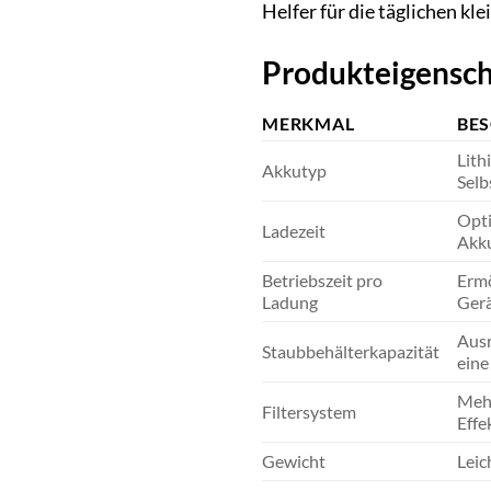
Helfer für die täglichen k
Produkteigensch
MERKMAL
BE
Lith
Akkutyp
Selb
Opti
Ladezeit
Akku
Betriebszeit pro
Ermö
Ladung
Gerä
Ausr
Staubbehälterkapazität
eine
Mehr
Filtersystem
Effe
Gewicht
Leic