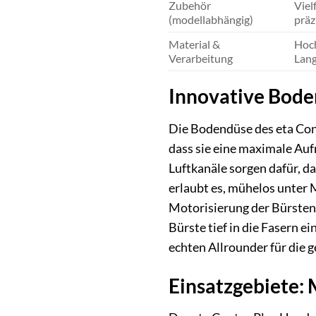
Zubehör
Viel
(modellabhängig)
präz
Material &
Hoch
Verarbeitung
Lang
Innovative Bode
Die Bodendüse des eta Cont
dass sie eine maximale Au
Luftkanäle sorgen dafür, d
erlaubt es, mühelos unter 
Motorisierung der Bürsten
Bürste tief in die Fasern 
echten Allrounder für die
Einsatzgebiete: 