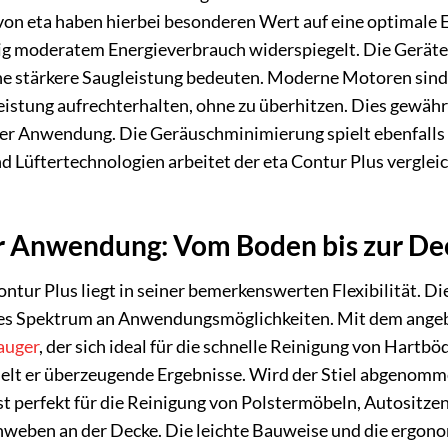
 von eta haben hierbei besonderen Wert auf eine optimale E
tig moderatem Energieverbrauch widerspiegelt. Die Geräte
ne stärkere Saugleistung bedeuten. Moderne Motoren sind z
eistung aufrechterhalten, ohne zu überhitzen. Dies gewährl
er Anwendung. Die Geräuschminimierung spielt ebenfalls e
 Lüftertechnologien arbeitet der eta Contur Plus verglei
der Anwendung: Vom Boden bis zur De
ontur Plus liegt in seiner bemerkenswerten Flexibilität. 
ites Spektrum an Anwendungsmöglichkeiten. Mit dem ange
auger
, der sich ideal für die schnelle Reinigung von Hartb
ielt er überzeugende Ergebnisse. Wird der Stiel abgenomm
t perfekt für die Reinigung von Polstermöbeln, Autositzen
nweben an der Decke. Die leichte Bauweise und die ergon