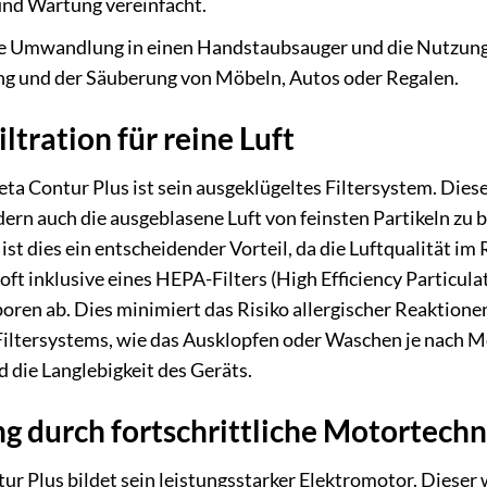
 und Wartung vereinfacht.
 Umwandlung in einen Handstaubsauger und die Nutzung 
g und der Säuberung von Möbeln, Autos oder Regalen.
ltration für reine Luft
ta Contur Plus ist sein ausgeklügeltes Filtersystem. Dies
ern auch die ausgeblasene Luft von feinsten Partikeln zu b
t dies ein entscheidender Vorteil, da die Luftqualität i
ft inklusive eines HEPA-Filters (High Efficiency Particulate
ren ab. Dies minimiert das Risiko allergischer Reaktione
ltersystems, wie das Ausklopfen oder Waschen je nach Mod
 die Langlebigkeit des Geräts.
g durch fortschrittliche Motortechn
r Plus bildet sein leistungsstarker Elektromotor. Dieser w