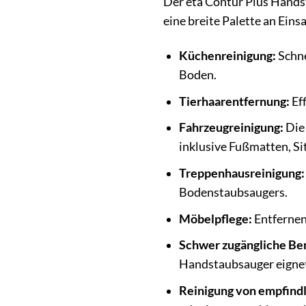
Der eta Contur Plus Handst
eine breite Palette an Ein
Küchenreinigung:
Schne
Boden.
Tierhaarentfernung:
Eff
Fahrzeugreinigung:
Die
inklusive Fußmatten, Si
Treppenhausreinigung:
Bodenstaubsaugers.
Möbelpflege:
Entfernen
Schwer zugängliche Be
Handstaubsauger eignet 
Reinigung von empfind