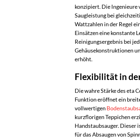
konzipiert. Die Ingenieure
Saugleistung bei gleichzei
Wattzahlen in der Regel ei
Einsätzen eine konstante L
Reinigungsergebnis bei jed
Gehäusekonstruktionen und
erhöht.
Flexibilität in 
Die wahre Stärke des eta C
Funktion eröffnet ein bre
vollwertigen
Bodenstaubs
kurzflorigen Teppichen erz
Handstaubsauger. Dieser is
für das Absaugen von Spin