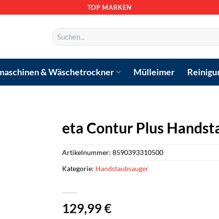
TOP MARKEN
Suchen
nach:
aschinen & Wäschetrockner
Mülleimer
Reinigu
eta Contur Plus Handsta
Artikelnummer:
8590393310500
Kategorie:
Handstaubsauger
129,99
€