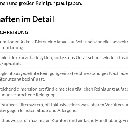
leinen und großen Reinigungsaufgaben.
aften im Detail
SCHREIBUNG
ium-Ionen Akku – Bietet eine lange Laufzeit und schnelle Ladezeit
stentladung.
miert für kurze Ladezyklen, sodass das Gerät schnell wieder einsatz
kapazität.
glicht ausgedehnte Reinigungseinsätze ohne ständiges Nachladen.
tenutzung beeinflusst.
eichend dimensioniert für die meisten täglichen Reinigungsaufgab
 ununterbrochene Reinigung.
stufiges Filtersystem, oft inklusive eines waschbaren Vorfilters 
ktiv gegen feinsten Staub und Allergene.
htbauweise für maximalen Komfort und einfache Handhabung. Erm