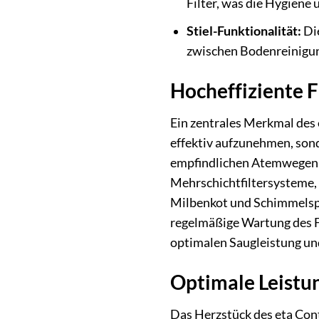
Filter, was die Hygiene
Stiel-Funktionalität:
Die
zwischen Bodenreinigun
Hocheffiziente Fi
Ein zentrales Merkmal des e
effektiv aufzunehmen, sond
empfindlichen Atemwegen is
Mehrschichtfiltersysteme, o
Milbenkot und Schimmelspo
regelmäßige Wartung des Fi
optimalen Saugleistung und
Optimale Leistun
Das Herzstück des eta Contu