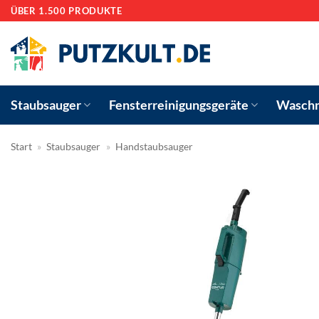
Zum
ÜBER 1.500 PRODUKTE
Inhalt
springen
Staubsauger
Fensterreinigungsgeräte
Waschm
Start
»
Staubsauger
»
Handstaubsauger