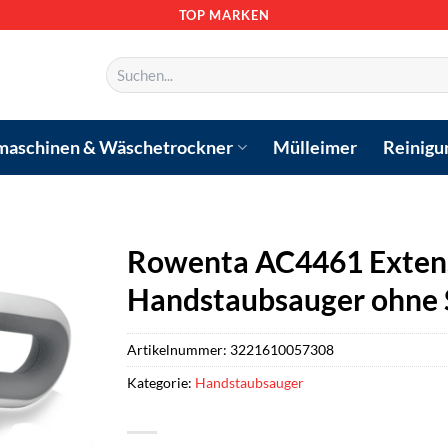
TOP MARKEN
Suchen
nach:
aschinen & Wäschetrockner
Mülleimer
Reinigu
Rowenta AC4461 Extens
Handstaubsauger ohne S
Artikelnummer:
3221610057308
Kategorie:
Handstaubsauger