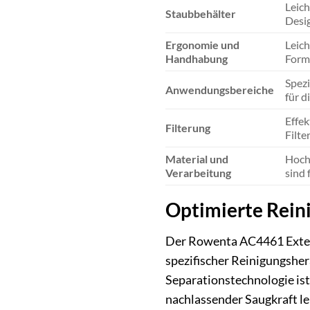
Leich
Staubbehälter
Desig
Ergonomie und
Leich
Handhabung
Form
Spezi
Anwendungsbereiche
für d
Effek
Filterung
Filte
Material und
Hoch
Verarbeitung
sind 
Optimierte Rein
Der Rowenta AC4461 Extens
spezifischer Reinigungsher
Separationstechnologie ist
nachlassender Saugkraft lei