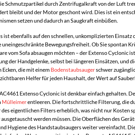
e Schmutzpartikel durch Zentrifugalkraft von der Luft tre
rt bleibt und der Motor geschont wird. Dies ist ein ents
anismen setzen und dadurch an Saugkraft einbüßen.
ist ebenfalls auf den schnellen, unkomplizierten Einsatz 
e uneingeschränkte Bewegungsfreiheit. Ob Sie spontan Kr
are vom Sofa absaugen möchten – der Extenso Cyclonic ist
tung der Handgelenke, selbst bei längeren Einsätzen, und 
 Ecken, die mit einem
Bodenstaubsauger
schwer zugänglic
ichtbaren Helfer für jeden Haushalt, der Wert auf Sauber
4461 Extenso Cyclonic ist denkbar einfach gehalten. Der 
n
Mülleimer
entleeren. Die fortschrittliche Filterung, die 
 des eigentlichen Filters erheblich, was nicht nur Kosten
r ausgetauscht werden müssen. Die Oberflächen des Geräts s
und Hygiene des Handstaubsaugers weiter vereinfacht. Di