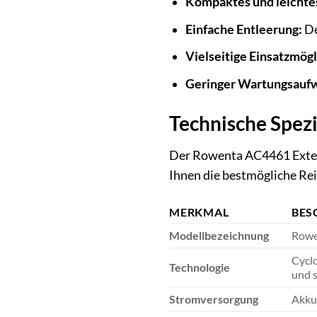
Kompaktes und leichte
Einfache Entleerung:
De
Vielseitige Einsatzmögl
Geringer Wartungsauf
Technische Spezi
Der Rowenta AC4461 Extens
Ihnen die bestmögliche Rei
MERKMAL
BES
Modellbezeichnung
Rowe
Cyclo
Technologie
und s
Stromversorgung
Akku-