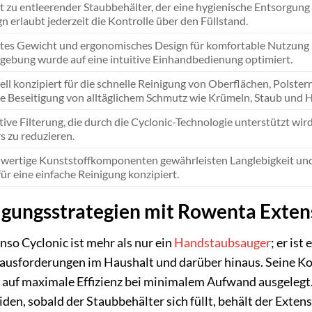
t zu entleerender Staubbehälter, der eine hygienische Entsorgung
n erlaubt jederzeit die Kontrolle über den Füllstand.
tes Gewicht und ergonomisches Design für komfortable Nutzung un
gebung wurde auf eine intuitive Einhandbedienung optimiert.
ell konzipiert für die schnelle Reinigung von Oberflächen, Polst
ie Beseitigung von alltäglichem Schmutz wie Krümeln, Staub und 
tive Filterung, die durch die Cyclonic-Technologie unterstützt wir
rs zu reduzieren.
wertige Kunststoffkomponenten gewährleisten Langlebigkeit und
für eine einfache Reinigung konzipiert.
igungsstrategien mit Rowenta Exten
o Cyclonic ist mehr als nur ein
Handstaubsauger
; er is
ausforderungen im Haushalt und darüber hinaus. Seine Kon
 auf maximale Effizienz bei minimalem Aufwand ausgelegt.
den, sobald der Staubbehälter sich füllt, behält der Extens