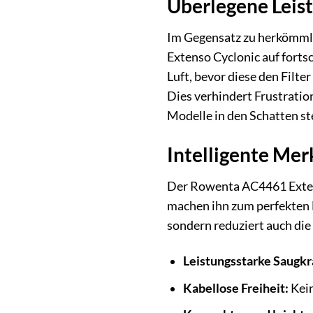
Überlegene Leistu
Im Gegensatz zu herkömmli
Extenso Cyclonic auf forts
Luft, bevor diese den Filte
Dies verhindert Frustratio
Modelle in den Schatten ste
Intelligente Mer
Der Rowenta AC4461 Extenso
machen ihn zum perfekten B
sondern reduziert auch di
Leistungsstarke Saugkr
Kabellose Freiheit:
Kein