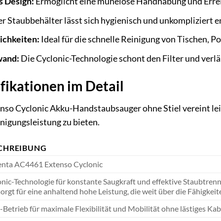
s Design:
Ermöglicht eine mühelose Handhabung und Erreic
r Staubbehälter lässt sich hygienisch und unkompliziert e
ichkeiten:
Ideal für die schnelle Reinigung von Tischen, P
wand:
Die Cyclonic-Technologie schont den Filter und verl
fikationen im Detail
o Cyclonic Akku-Handstaubsauger ohne Stiel vereint lei
nigungsleistung zu bieten.
CHREIBUNG
nta AC4461 Extenso Cyclonic
nic-Technologie für konstante Saugkraft und effektive Staubtren
orgt für eine anhaltend hohe Leistung, die weit über die Fähigke
Betrieb für maximale Flexibilität und Mobilität ohne lästiges Kab