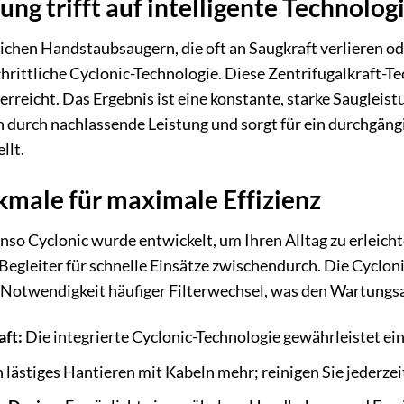
ng trifft auf intelligente Technolog
chen Handstaubsaugern, die oft an Saugkraft verlieren od
chrittliche Cyclonic-Technologie. Diese Zentrifugalkraft-T
r erreicht. Das Ergebnis ist eine konstante, starke Saugleis
n durch nachlassende Leistung und sorgt für ein durchgän
llt.
kmale für maximale Effizienz
 Cyclonic wurde entwickelt, um Ihren Alltag zu erleichter
egleiter für schnelle Einsätze zwischendurch. Die Cycloni
e Notwendigkeit häufiger Filterwechsel, was den Wartung
aft:
Die integrierte Cyclonic-Technologie gewährleistet ein
 lästiges Hantieren mit Kabeln mehr; reinigen Sie jederzeit