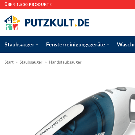
Zum
ÜBER 1.500 PRODUKTE
Inhalt
springen
Staubsauger
Fensterreinigungsgeräte
Waschm
Start
»
Staubsauger
»
Handstaubsauger