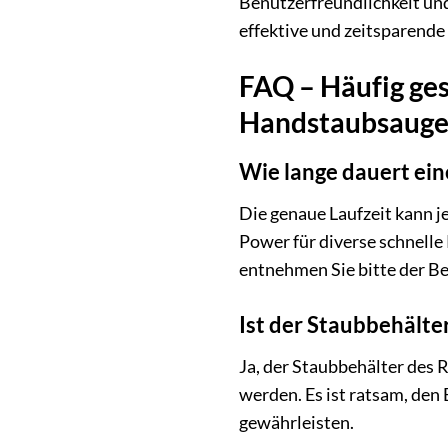
Benutzerfreundlichkeit und
effektive und zeitsparende
FAQ – Häufig ge
Handstaubsauger
Wie lange dauert ei
Die genaue Laufzeit kann j
Power für diverse schnelle
entnehmen Sie bitte der Be
Ist der Staubbehält
Ja, der Staubbehälter des
werden. Es ist ratsam, den 
gewährleisten.