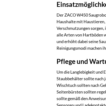
Einsatzmöglichk
Der ZACO W450 Saugroboter 
Haushalte mit Haustieren, d
Verschmutzungen sorgen, ist
alle Arten von Hartböden wi
und erhöht dabei seine Sau
Reinigungsmodi machen ih
Pflege und Wartu
Um die Langlebigkeit und E
Staubbehälter sollte nach
Wischtuch sollten nach Ge
Seitenbürsten sollten reg
sollte gemäß den Anweisung
Sensoren und Ladekontakte