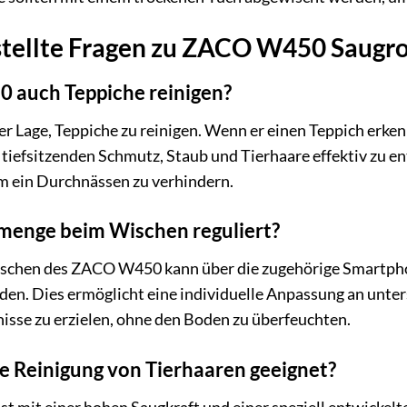
stellte Fragen zu ZACO W450 Saugr
 auch Teppiche reinigen?
er Lage, Teppiche zu reinigen. Wenn er einen Teppich erke
 tiefsitzenden Schmutz, Staub und Tierhaare effektiv zu e
m ein Durchnässen zu verhindern.
menge beim Wischen reguliert?
hen des ZACO W450 kann über die zugehörige Smartphone-
rden. Dies ermöglicht eine individuelle Anpassung an un
isse zu erzielen, ohne den Boden zu überfeuchten.
die Reinigung von Tierhaaren geeignet?