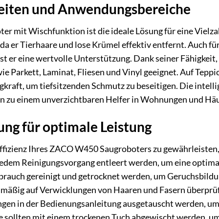
eiten und Anwendungsbereiche
mit Wischfunktion ist die ideale Lösung für eine Vielzah
a er Tierhaare und lose Krümel effektiv entfernt. Auch für
 er eine wertvolle Unterstützung. Dank seiner Fähigkeit, s
e Parkett, Laminat, Fliesen und Vinyl geeignet. Auf Teppic
gkraft, um tiefsitzenden Schmutz zu beseitigen. Die intel
n zu einem unverzichtbaren Helfer in Wohnungen und Häu
ng für optimale Leistung
ffizienz Ihres ZACO W450 Saugroboters zu gewährleisten, i
 jedem Reinigungsvorgang entleert werden, um eine optima
brauch gereinigt und getrocknet werden, um Geruchsbildu
elmäßig auf Verwicklungen von Haaren und Fasern überprüf
en in der Bedienungsanleitung ausgetauscht werden, um ei
 sollten mit einem trockenen Tuch abgewischt werden, um 