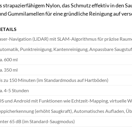
 strapazierfähigem Nylon, das Schmutz effektiv in den Sa
nd Gummilamellen für eine gründliche Reinigung auf vers
ETAILS
aser-Navigation (LiDAR) mit SLAM-Algorithmus für präzise Raum
utomatik, Punktreinigung, Kantenreinigung, Anpassbare Saugstufe
a. 600 ml
a. 350 ml
is zu 150 Minuten (im Standardmodus auf Hartböden)
a. 4-5 Stunden
OS und Android mit Funktionen wie Echtzeit-Mapping, virtuelle 
eppicherkennung (erhöht Saugkraft), Automatisches Aufladen, Üb
nter 65 dB (im Standard-Saugmodus)