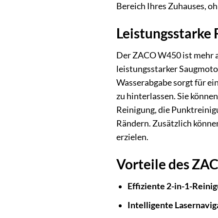
Bereich Ihres Zuhauses, oh
Leistungsstarke 
Der ZACO W450 ist mehr als 
leistungsstarker Saugmotor
Wasserabgabe sorgt für ei
zu hinterlassen. Sie könn
Reinigung, die Punktreinig
Rändern. Zusätzlich können
erzielen.
Vorteile des ZA
Effiziente 2-in-1-Reini
Intelligente Lasernavig