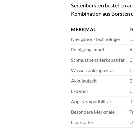
Seitenbürsten bestehen aus
Kombination aus Borsten u
MERKMAL
D
Navigationstechnologie
L
Reinigungsmodi
A
Schmutzbehälterkapazität
C
Wassertankkapazität
C
Akkulaufzeit
B
Ladezeit
C
App-Kompatibilität
i
Besondere Merkmale
T
Lautstärke
U