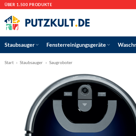
Zum
ÜBER 1.500 PRODUKTE
Inhalt
springen
Staubsauger
Fensterreinigungsgeräte
Waschm
Start
»
Staubsauger
»
Saugroboter