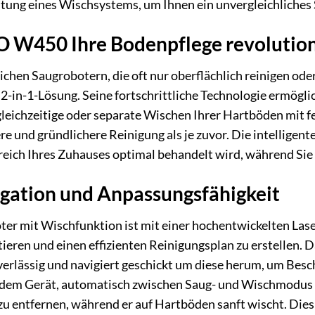
tung eines Wischsystems, um Ihnen ein unvergleichliches 
W450 Ihre Bodenpflege revolution
hen Saugrobotern, die oft nur oberflächlich reinigen oder
-in-1-Lösung. Seine fortschrittliche Technologie ermögli
leichzeitige oder separate Wischen Ihrer Hartböden mit f
ere und gründlichere Reinigung als je zuvor. Die intellig
ereich Ihres Zuhauses optimal behandelt wird, während Si
igation und Anpassungsfähigkeit
 mit Wischfunktion ist mit einer hochentwickelten Lasern
eren und einen effizienten Reinigungsplan zu erstellen. D
erlässig und navigiert geschickt um diese herum, um Besc
dem Gerät, automatisch zwischen Saug- und Wischmodus zu
u entfernen, während er auf Hartböden sanft wischt. Dies