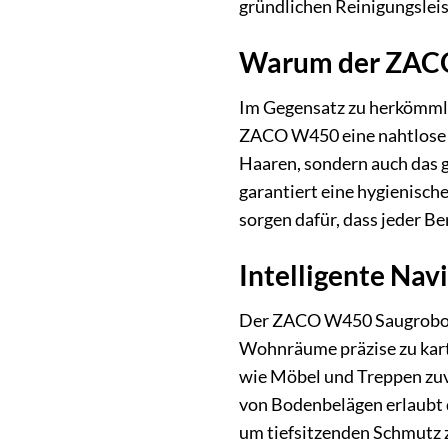
gründlichen Reinigungsleis
Warum der ZACO 
Im Gegensatz zu herkömmlic
ZACO W450 eine nahtlose 2
Haaren, sondern auch das g
garantiert eine hygienisch
sorgen dafür, dass jeder B
Intelligente Nav
Der ZACO W450 Saugroboter
Wohnräume präzise zu karti
wie Möbel und Treppen zuv
von Bodenbelägen erlaubt 
um tiefsitzenden Schmutz z