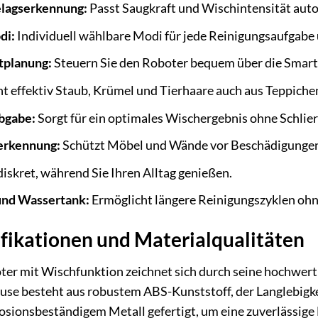
lagserkennung:
Passt Saugkraft und Wischintensität aut
di:
Individuell wählbare Modi für jede Reinigungsaufgabe
tplanung:
Steuern Sie den Roboter bequem über die Smartp
t effektiv Staub, Krümel und Tierhaare auch aus Teppiche
bgabe:
Sorgt für ein optimales Wischergebnis ohne Schlie
erkennung:
Schützt Möbel und Wände vor Beschädigunge
diskret, während Sie Ihren Alltag genießen.
und Wassertank:
Ermöglicht längere Reinigungszyklen ohne
fikationen und Materialqualitäten
 mit Wischfunktion zeichnet sich durch seine hochwerti
use besteht aus robustem ABS-Kunststoff, der Langlebigke
osionsbeständigem Metall gefertigt, um eine zuverlässige