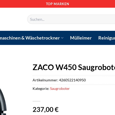
TOP MARKEN
Suchen
nach:
aschinen & Wäschetrockner
Mülleimer
Reinigu
ZACO W450 Saugrobote
Artikelnummer:
4260522140950
Kategorie:
Saugroboter
237,00
€