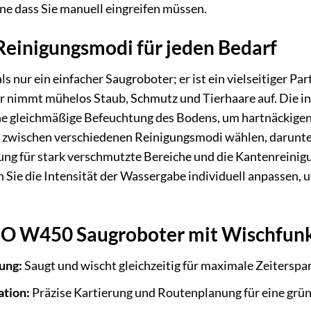
ne dass Sie manuell eingreifen müssen.
Reinigungsmodi für jeden Bedarf
nur ein einfacher Saugroboter; er ist ein vielseitiger Par
 nimmt mühelos Staub, Schmutz und Tierhaare auf. Die in
ne gleichmäßige Befeuchtung des Bodens, um hartnäckigen
en zwischen verschiedenen Reinigungsmodi wählen, darunt
ung für stark verschmutzte Bereiche und die Kantenreinig
 Sie die Intensität der Wassergabe individuell anpassen, 
CO W450 Saugroboter mit Wischfun
gung:
Saugt und wischt gleichzeitig für maximale Zeiterspar
ation:
Präzise Kartierung und Routenplanung für eine grün