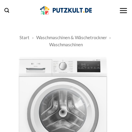
Zum
Inhalt
springen
Start
»
Waschmaschinen & Wäschetrockner
»
Waschmaschinen