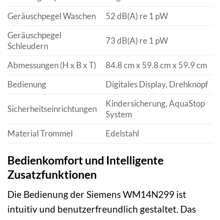
Geräuschpegel Waschen
52 dB(A) re 1 pW
Geräuschpegel
73 dB(A) re 1 pW
Schleudern
Abmessungen (H x B x T)
84.8 cm x 59.8 cm x 59.9 cm
Bedienung
Digitales Display, Drehknopf
Kindersicherung, AquaStop
Sicherheitseinrichtungen
System
Material Trommel
Edelstahl
Bedienkomfort und Intelligente
Zusatzfunktionen
Die Bedienung der Siemens WM14N299 ist
intuitiv und benutzerfreundlich gestaltet. Das