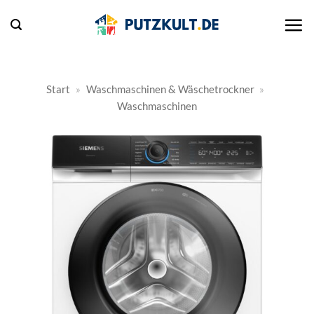
Zum
Inhalt
springen
Start
»
Waschmaschinen & Wäschetrockner
»
Waschmaschinen