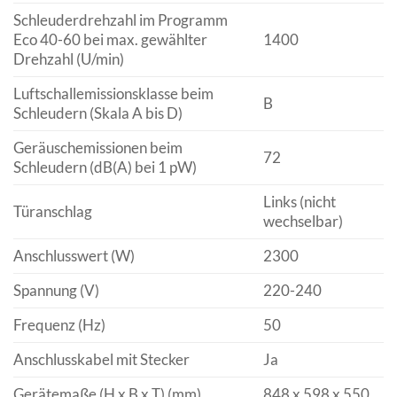
Schleuderdrehzahl im Programm
Eco 40-60 bei max. gewählter
1400
Drehzahl (U/min)
Luftschallemissionsklasse beim
B
Schleudern (Skala A bis D)
Geräuschemissionen beim
72
Schleudern (dB(A) bei 1 pW)
Links (nicht
Türanschlag
wechselbar)
Anschlusswert (W)
2300
Spannung (V)
220-240
Frequenz (Hz)
50
Anschlusskabel mit Stecker
Ja
Gerätemaße (H x B x T) (mm)
848 x 598 x 550