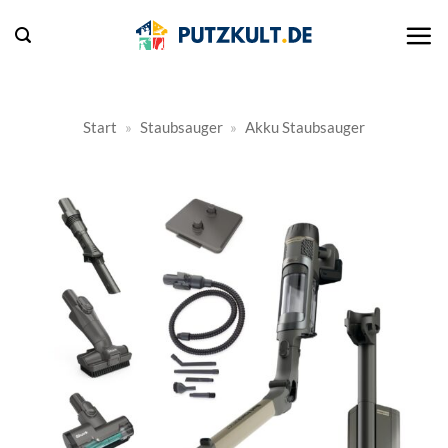
Zum
Inhalt
springen
Start
»
Staubsauger
»
Akku Staubsauger