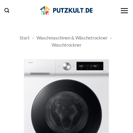
Zum
Inhalt
springen
Start
»
Waschmaschinen & Wäschetrockner
»
Waschtrockner