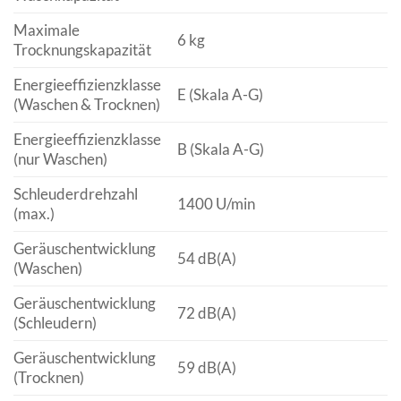
Maximale
6 kg
Trocknungskapazität
Energieeffizienzklasse
E (Skala A-G)
(Waschen & Trocknen)
Energieeffizienzklasse
B (Skala A-G)
(nur Waschen)
Schleuderdrehzahl
1400 U/min
(max.)
Geräuschentwicklung
54 dB(A)
(Waschen)
Geräuschentwicklung
72 dB(A)
(Schleudern)
Geräuschentwicklung
59 dB(A)
(Trocknen)