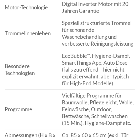
Digital Inverter Motor mit 20
Motor-Technologie
Jahren Garantie
Speziell strukturierte Trommel
für schonende
Trommelinnenleben
Wäschebehandlung und
verbesserte Reinigungsleistung
EcoBubble™, Hygiene-Dampf,
SmartThings App, Auto Dose
Besondere
(falls zutreffend – hier nicht
Technologien
explizit erwähnt, aber typisch
für High-End Modelle)
Vielfältige Programme für
Baumwolle, Pflegeleicht, Wolle,
Programme
Feinwäsche, Outdoor,
Bettwäsche, Schnellwaschen
(15 Min.), Hygiene-Dampf etc.
Abmessungen (H x B x
Ca. 85 x 60 x 65 cm (exkl. Tür