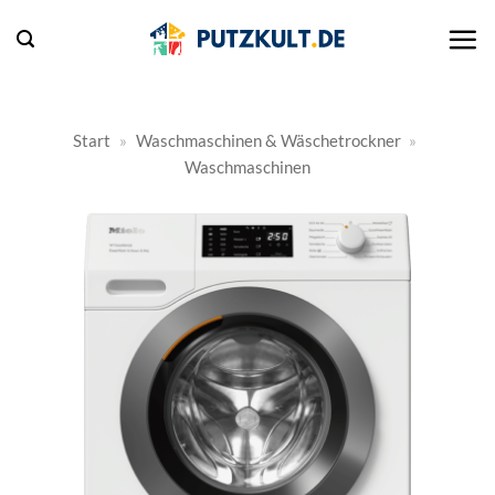
Zum
Inhalt
springen
Start
»
Waschmaschinen & Wäschetrockner
»
Waschmaschinen