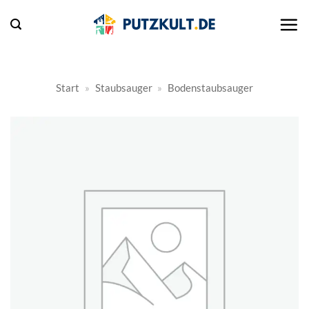
Zum
Inhalt
springen
Start
»
Staubsauger
»
Bodenstaubsauger