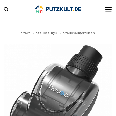
Zum
Inhalt
springen
Start
»
Staubsauger
»
Staubsaugerdüsen