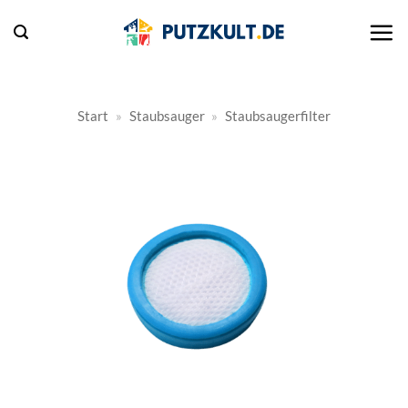
Zum
Inhalt
springen
Start
»
Staubsauger
»
Staubsaugerfilter