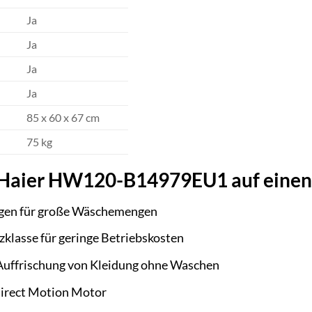
Ja
Ja
Ja
Ja
85 x 60 x 67 cm
75 kg
r Haier HW120-B14979EU1 auf einen 
gen für große Wäschemengen
zklasse für geringe Betriebskosten
 Auffrischung von Kleidung ohne Waschen
Direct Motion Motor