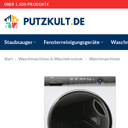
Zum
ÜBER 1.500 PRODUKTE
Inhalt
springen
Staubsauger
Fensterreinigungsgeräte
Waschm
Start
»
Waschmaschinen & Wäschetrockner
»
Waschmaschinen