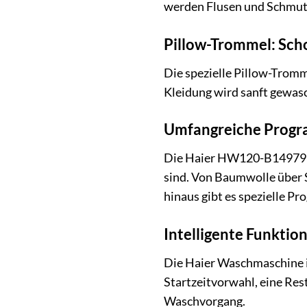
werden Flusen und Schmutz
Pillow-Trommel: Sc
Die spezielle Pillow-Tromm
Kleidung wird sanft gewasc
Umfangreiche Progra
Die Haier HW120-B14979EU1
sind. Von Baumwolle über 
hinaus gibt es spezielle P
Intelligente Funktio
Die Haier Waschmaschine is
Startzeitvorwahl, eine Res
Waschvorgang.