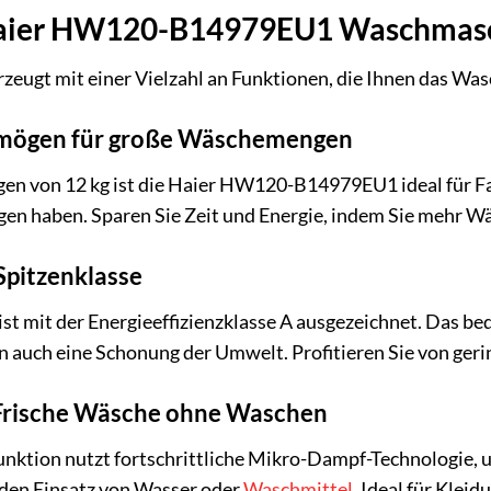
 Haier HW120-B14979EU1 Waschmas
ugt mit einer Vielzahl an Funktionen, die Ihnen das Was
mögen für große Wäschemengen
n von 12 kg ist die Haier HW120-B14979EU1 ideal für Fa
n haben. Sparen Sie Zeit und Energie, indem Sie mehr W
 Spitzenklasse
t mit der Energieeffizienzklasse A ausgezeichnet. Das bed
n auch eine Schonung der Umwelt. Profitieren Sie von ger
 Frische Wäsche ohne Waschen
unktion nutzt fortschrittliche Mikro-Dampf-Technologie, 
 den Einsatz von Wasser oder
Waschmittel
. Ideal für Klei