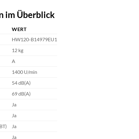
n im Überblick
WERT
HW120-B14979EU1
12 kg
A
1400 U/min
54 dB(A)
69 dB(A)
Ja
Ja
ABT)
Ja
Ja