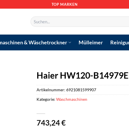
TOP MARKEN
Suchen
nach:
aschinen & Wäschetrockner
Mülleimer
Reinigu
Haier HW120-B14979E
Artikelnummer:
6921081599907
Kategorie:
Waschmaschinen
743,24
€