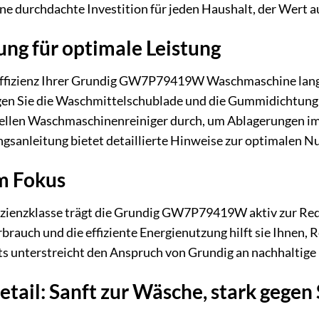
durchdachte Investition für jeden Haushalt, der Wert auf
ng für optimale Leistung
Effizienz Ihrer Grundig GW7P79419W Waschmaschine langf
en Sie die Waschmittelschublade und die Gummidichtung d
ellen Waschmaschinenreiniger durch, um Ablagerungen im
gsanleitung bietet detaillierte Hinweise zur optimalen 
im Fokus
fizienzklasse trägt die Grundig GW7P79419W aktiv zur Re
rauch und die effiziente Energienutzung hilft sie Ihnen, R
ts unterstreicht den Anspruch von Grundig an nachhaltige
etail: Sanft zur Wäsche, stark gege