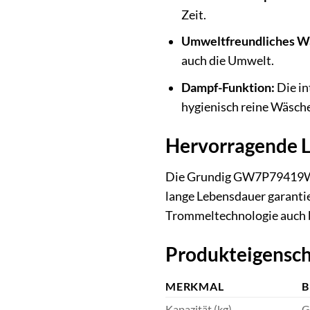
Zeit.
Umweltfreundliches W
auch die Umwelt.
Dampf-Funktion:
Die in
hygienisch reine Wäsche
Hervorragende L
Die Grundig GW7P79419W W
lange Lebensdauer garantie
Trommeltechnologie auch be
Produkteigensch
MERKMAL
B
Kapazität (kg)
G