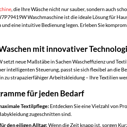
chine
, die Ihre Wäsche nicht nur sauber, sondern auch sc
P79419W Waschmaschine ist die ideale Lösung für Haushal
 und eine intuitive Bedienung legen. Erleben Sie kompromi
 Waschen mit innovativer Technolog
tzt neue Maßstäbe in Sachen Wascheffizienz und Textils
intelligenten Steuerung, passt sie sich flexibel an die B
n zu strapazierfähiger Arbeitskleidung – Ihre Textilien we
gramme für jeden Bedarf
aximale Textilpflege:
Entdecken Sie eine Vielzahl von Pr
Babykleidung zugeschnitten sind.
r den eiligen Alltag:
Wenn die Zeit knapp ist, sorgen Kur