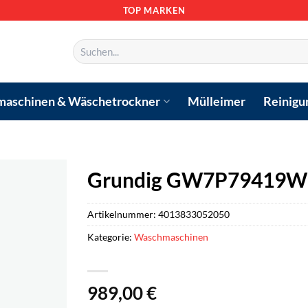
TOP MARKEN
Suchen
nach:
aschinen & Wäschetrockner
Mülleimer
Reinigu
Grundig GW7P79419W
Artikelnummer:
4013833052050
Kategorie:
Waschmaschinen
989,00
€