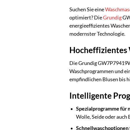
Suchen Sie eine
Waschmas
optimiert? Die
Grundig
GW7
energieeffizientes Waschen
modernster Technologie.
Hocheffizientes
Die Grundig GW7P79419W se
Waschprogrammen und einer 
empfindlichen Blusen bis hi
Intelligente Pro
Spezialprogramme für m
Wolle, Seide oder auch 
Schnellwaschoptionen fü