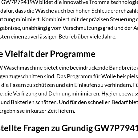
 GW7P79419W bildet die innovative Trommeltechnologie. I
für, dass die Wäsche auch bei hohen Schleuderdrehzahlen
zung minimiert. Kombiniert mit der präzisen Steuerung
rgebnisse, unabhängig vom Verschmutzungsgrad und der Ar
ten einen zuverlässigen Betrieb über viele Jahre.
e Vielfalt der Programme
aschmaschine bietet eine beeindruckende Bandbreite an
en zugeschnitten sind. Das Programm für Wolle beispiel
die Fasern zu schützen und ein Einlaufen zu verhindern. F
me, die Verfilzung und Dehnung minimieren. Hygienebewu
und Bakterien schätzen. Und für den schnellen Bedarf bie
gebnisse in kurzer Zeit liefern.
estellte Fragen zu Grundig GW7P7