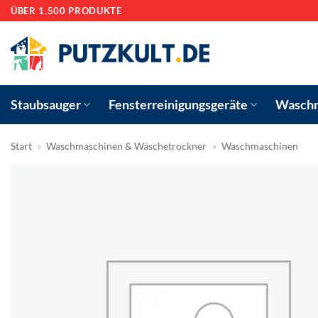
Zum
ÜBER 1.500 PRODUKTE
Inhalt
springen
Staubsauger
Fensterreinigungsgeräte
Waschm
Start
»
Waschmaschinen & Wäschetrockner
»
Waschmaschinen