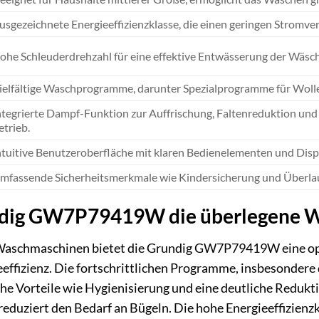
usgezeichnete Energieeffizienzklasse, die einen geringen Stromve
ohe Schleuderdrehzahl für eine effektive Entwässerung der Wäsche
ielfältige Waschprogramme, darunter Spezialprogramme für Woll
ntegrierte Dampf-Funktion zur Auffrischung, Faltenreduktion und 
etrieb.
ntuitive Benutzeroberfläche mit klaren Bedienelementen und Displ
mfassende Sicherheitsmerkmale wie Kindersicherung und Überlauf
dig GW7P79419W die überlegene Wa
-Waschmaschinen bietet die Grundig GW7P79419W eine opt
effizienz. Die fortschrittlichen Programme, insbesondere
che Vorteile wie Hygienisierung und eine deutliche Redukti
reduziert den Bedarf an Bügeln. Die hohe Energieeffizien