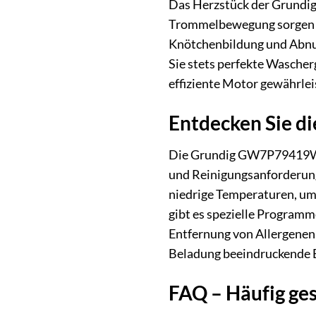
Das Herzstück der Grundig
Trommelbewegung sorgen da
Knötchenbildung und Abnut
Sie stets perfekte Wasche
effiziente Motor gewährleis
Entdecken Sie di
Die Grundig GW7P79419W W
und Reinigungsanforderung
niedrige Temperaturen, um 
gibt es spezielle Program
Entfernung von Allergenen 
Beladung beeindruckende Er
FAQ – Häufig g