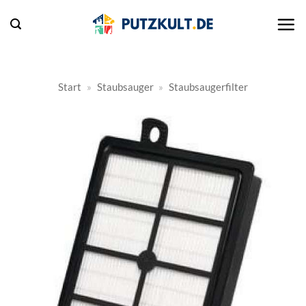
Zum
Inhalt
springen
Start
»
Staubsauger
»
Staubsaugerfilter