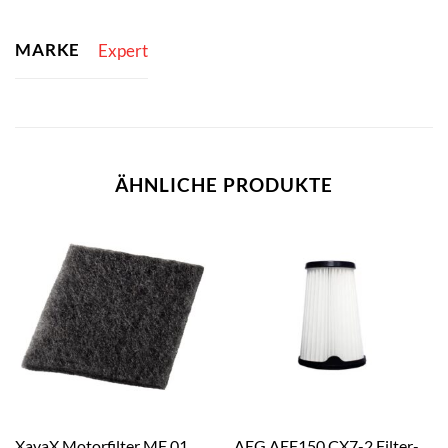
MARKE
Expert
ÄHNLICHE PRODUKTE
XavaX Motorfilter MF 01
AEG AEF150 CX7-2 Filter-