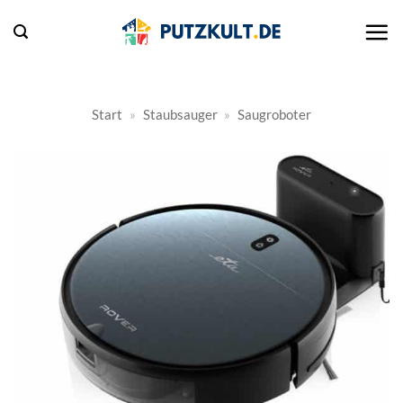
Zum
Inhalt
springen
Start
»
Staubsauger
»
Saugroboter