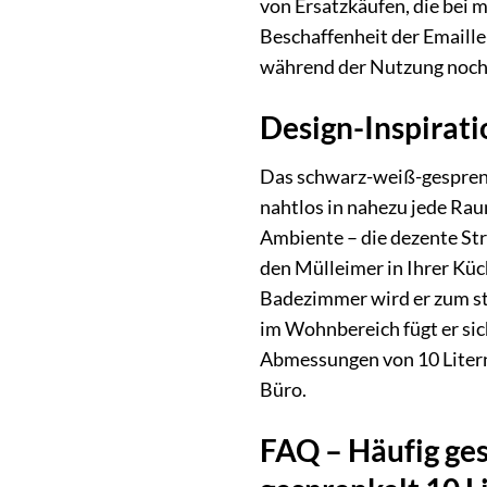
von Ersatzkäufen, die bei m
Beschaffenheit der Emaill
während der Nutzung noch 
Design-Inspirat
Das schwarz-weiß-gesprenke
nahtlos in nahezu jede Rau
Ambiente – die dezente Str
den Mülleimer in Ihrer Küch
Badezimmer wird er zum st
im Wohnbereich fügt er sic
Abmessungen von 10 Litern m
Büro.
FAQ – Häufig ges