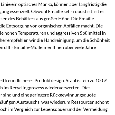
 Linie ein optisches Manko, können aber langfristig die
ung essenziell. Obwohl Emaille sehr robust ist, ist es
sen des Behälters aus großer Höhe. Die Emaille-
 die Entsorgung von organischen Abfällen macht. Die
die hohen Temperaturen und aggressiven Spülmittel in
aher empfehlen wir die Handreinigung, um die Schönheit
wird Ihr Emaille-Mülleimer Ihnen über viele Jahre
tfreundlicheres Produktdesign. Stahl ist ein zu 100 %
sich im Recyclingprozess wiederverwerten. Dies
xer sind und eine geringere Rückgewinnungsquote
s häufigen Austauschs, was wiederum Ressourcen schont
, doch im Vergleich zur Lebensdauer und der Vermeidung