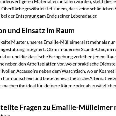
inderwertigeren Materialien anfallen würden, stellt dies ei
e-Oberfläche gewährleistet zudem, dass keine schädliche
bei der Entsorgung am Ende seiner Lebensdauer.
ion und Einsatz im Raum
lte Muster unseres Emaille-Mülleimers ist mehr als nur e
mgestaltung integriert. Ob im modernen Scandi-Chic, im r
uktur und die klassische Farbgebung verleihen jedem Raum 
e neben den Arbeitsplatten vor, wo er praktische Dienste l
ilvollen Accessoire neben dem Waschtisch, wo er Kosmetik
h harmonisch ein und bietet eine ästhetische Alternative
achen ihn ideal für kleinere Räume oder als zusätzlichen B
tellte Fragen zu Emaille-Mülleimer