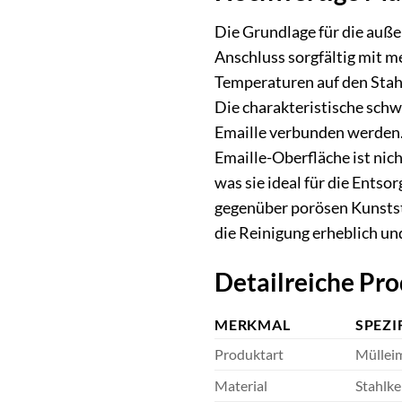
Die Grundlage für die auße
Anschluss sorgfältig mit m
Temperaturen auf den Stahl
Die charakteristische sch
Emaille verbunden werden. 
Emaille-Oberfläche ist nic
was sie ideal für die Ents
gegenüber porösen Kunststo
die Reinigung erheblich u
Detailreiche Pr
MERKMAL
SPEZI
Produktart
Mülleim
Material
Stahlke