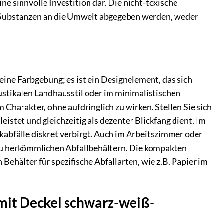
ne sinnvolle Investition dar. Die nicht-toxische
n Substanzen an die Umwelt abgegeben werden, weder
ine Farbgebung; es ist ein Designelement, das sich
ustikalen Landhausstil oder im minimalistischen
Charakter, ohne aufdringlich zu wirken. Stellen Sie sich
eistet und gleichzeitig als dezenter Blickfang dient. Im
abfälle diskret verbirgt. Auch im Arbeitszimmer oder
 zu herkömmlichen Abfallbehältern. Die kompakten
ehälter für spezifische Abfallarten, wie z.B. Papier im
 mit Deckel schwarz-weiß-