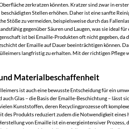
-Oberfläche zerkratzen könnten. Kratzer sind zwar in erster
n beschädigten Stellen erhöhen. Daher ist eine sanfte Reinig
e Stöße zu vermeiden, beispielsweise durch das Fallenlas
tandsfähig gegenüber Säuren und Laugen, was sie ideal für
nschaft ist bei Emaille-Produkten oft nicht gegeben, da 
schicht der Emaille auf Dauer beeinträchtigen können. D
lleimers langfristig zu erhalten. Mit der richtigen Pflege 
nd Materialbeschaffenheit
leimers ist auch eine bewusste Entscheidung für ein umwel
d auch Glas – die Basis der Emaille-Beschichtung – lässt 
 vielen Kunststoffen, deren Recyclingprozesse oft komple
eit des Produkts reduziert zudem die Notwendigkeit eine
Herstellung von Emaille ist ein energieintensiver Prozess