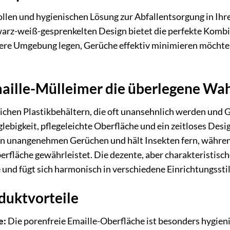
vollen und hygienischen Lösung zur Abfallentsorgung in Ih
z-weiß-gesprenkelten Design bietet die perfekte Kombinat
ubere Umgebung legen, Gerüche effektiv minimieren möchten
ille-Mülleimer die überlegene Wahl
chen Plastikbehältern, die oft unansehnlich werden und G
lebigkeit, pflegeleichte Oberfläche und ein zeitloses Des
von unangenehmen Gerüchen und hält Insekten fern, währen
berfläche gewährleistet. Die dezente, aber charakteristis
nd fügt sich harmonisch in verschiedene Einrichtungsstil
uktvorteile
e:
Die porenfreie Emaille-Oberfläche ist besonders hygieni