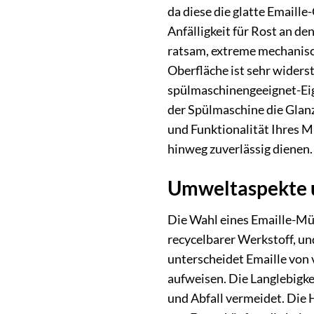
da diese die glatte Emaille
Anfälligkeit für Rost an de
ratsam, extreme mechanisch
Oberfläche ist sehr widers
spülmaschinengeeignet-Eige
der Spülmaschine die Glanz
und Funktionalität Ihres Mü
hinweg zuverlässig dienen.
Umweltaspekte u
Die Wahl eines Emaille-Mül
recycelbarer Werkstoff, un
unterscheidet Emaille von
aufweisen. Die Langlebigk
und Abfall vermeidet. Die 