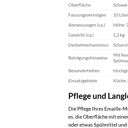
Oberfläche
Schwar
Fassungsvermögen
10 Lite
Abmessungen (ca.)
Höhe: 
Gewicht (ca.)
1,2 kg
Deckelmechanismus
Scharni
Mit feu
Reinigungshinweise
Spülmas
Besonderheiten
Hochgla
Einsatzgebiete
Küche, 
Pflege und Langl
Die Pflege Ihres Emaille-Mü
es, die Oberfläche mit ei
oder etwas Spülmittel und