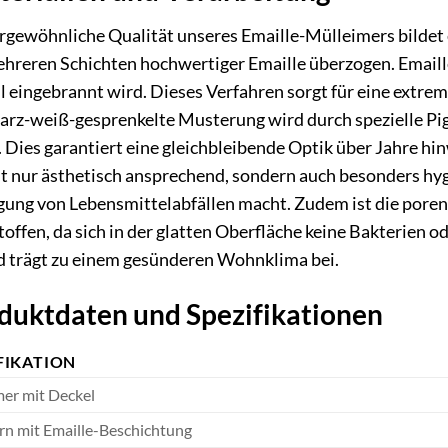
rgewöhnliche Qualität unseres Emaille-Mülleimers bildet 
ehreren Schichten hochwertiger Emaille überzogen. Emaille
 eingebrannt wird. Dieses Verfahren sorgt für eine extrem
warz-weiß-gesprenkelte Musterung wird durch spezielle Pi
Dies garantiert eine gleichbleibende Optik über Jahre hinw
ht nur ästhetisch ansprechend, sondern auch besonders hyg
orgung von Lebensmittelabfällen macht. Zudem ist die poren
ffen, da sich in der glatten Oberfläche keine Bakterien od
nd trägt zu einem gesünderen Wohnklima bei.
oduktdaten und Spezifikationen
FIKATION
er mit Deckel
rn mit Emaille-Beschichtung