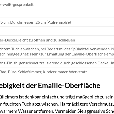
z-weiß-gesprenkelt
r
35 cm, Durchmesser: 26 cm (Außenmaße)
er-Deckel, leicht zu öffnen und zu schließen
chtem Tuch abwischen, bei Bedarf mildes Spülmittel verwenden. N
chinengeeignet: Nein (zur Erhaltung der Emaille-Oberfläche emp
nz-Finish, geruchsneutralisierend durch geschlossenen Deckel, in
Bad, Büro, Schlafzimmer, Kinderzimmer, Werkstatt
ebigkeit der Emaille-Oberfläche
lleimers ist denkbar einfach und trägt maßgeblich zu seine
nem feuchten Tuch abzuwischen. Hartnäckigere Verschmutzu
 warmem Wasser entfernen. Vermeiden Sie aggressive Sche