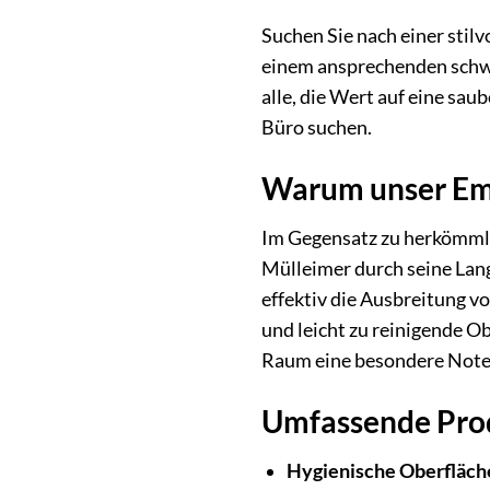
Suchen Sie nach einer stil
einem ansprechenden schwar
alle, die Wert auf eine sa
Büro suchen.
Warum unser Ema
Im Gegensatz zu herkömmli
Mülleimer durch seine Lang
effektiv die Ausbreitung 
und leicht zu reinigende O
Raum eine besondere Note u
Umfassende Prod
Hygienische Oberfläch