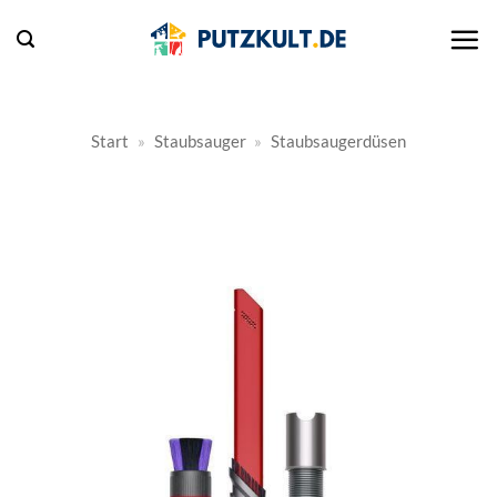
Zum
Inhalt
springen
Start
»
Staubsauger
»
Staubsaugerdüsen