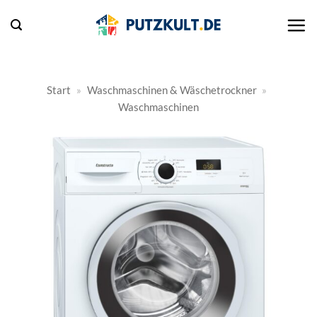
Zum
Inhalt
springen
Start
»
Waschmaschinen & Wäschetrockner
»
Waschmaschinen