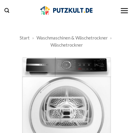
Zum
Inhalt
springen
Start
»
Waschmaschinen & Wäschetrockner
»
Wäschetrockner