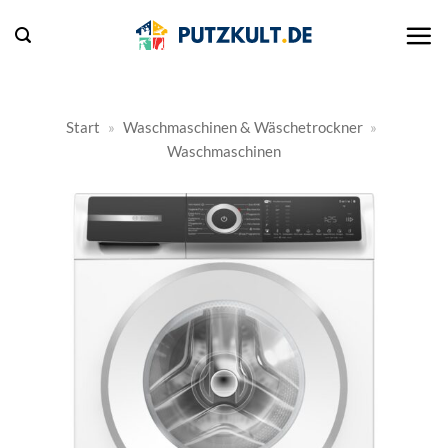
Zum
Inhalt
springen
Start
»
Waschmaschinen & Wäschetrockner
»
Waschmaschinen