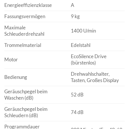
Energieeffizienzklasse
A
Fassungsvermögen
9 kg
Maximale
1400 U/min
Schleuderdrehzahl
Trommelmaterial
Edelstahl
EcoSilence Drive
Motor
(bürstenlos)
Drehwahlschalter,
Bedienung
Tasten, Großes Display
Geräuschpegel beim
52 dB
Waschen (dB)
Geräuschpegel beim
74 dB
Schleudern (dB)
Programmdauer