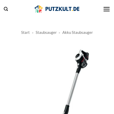
Zum
Inhalt
springen
Start
»
Staubsauger
»
Akku Staubsauger