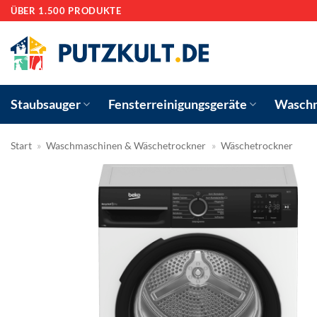
Zum
ÜBER 1.500 PRODUKTE
Inhalt
springen
Staubsauger
Fensterreinigungsgeräte
Waschm
Start
»
Waschmaschinen & Wäschetrockner
»
Wäschetrockner