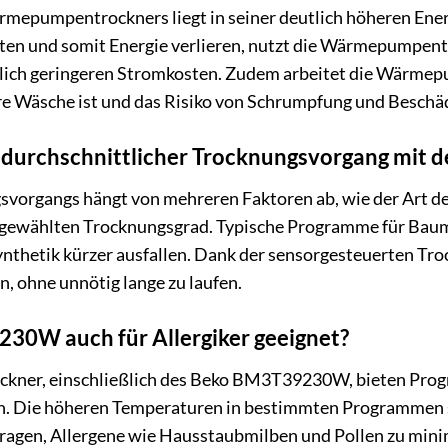
rmepumpentrockners liegt in seiner deutlich höheren Ener
iten und somit Energie verlieren, nutzt die Wärmepumpent
eblich geringeren Stromkosten. Zudem arbeitet die Wärme
re Wäsche ist und das Risiko von Schrumpfung und Beschä
n durchschnittlicher Trocknungsvorgang m
vorgangs hängt von mehreren Faktoren ab, wie der Art de
ewählten Trocknungsgrad. Typische Programme für Baum
hetik kürzer ausfallen. Dank der sensorgesteuerten Trock
, ohne unnötig lange zu laufen.
230W auch für Allergiker geeignet?
kner, einschließlich des Beko BM3T39230W, bieten Prog
n. Die höheren Temperaturen in bestimmten Programmen so
ragen, Allergene wie Hausstaubmilben und Pollen zu minimi