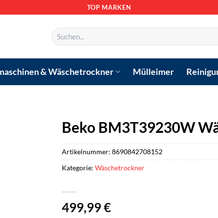
TOP MARKEN
Suchen
nach:
aschinen & Wäschetrockner
Mülleimer
Reinigu
Beko BM3T39230W Wä
Artikelnummer:
8690842708152
Kategorie:
Wäschetrockner
499,99
€