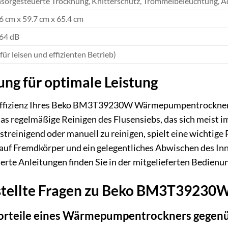
sorgesteuerte Trocknung, Knitterschutz, Trommelbeleuchtung,
6 cm x 59.7 cm x 65.4 cm
 64 dB
(für leisen und effizienten Betrieb)
ng für optimale Leistung
 Effizienz Ihres Beko BM3T39230W Wärmepumpentrockners
das regelmäßige Reinigen des Flusensiebs, das sich meist i
reinigend oder manuell zu reinigen, spielt eine wichtige R
uf Fremdkörper und ein gelegentliches Abwischen des Inn
ierte Anleitungen finden Sie in der mitgelieferten Bedienu
estellte Fragen zu Beko BM3T392
orteile eines Wärmepumpentrockners gegenü