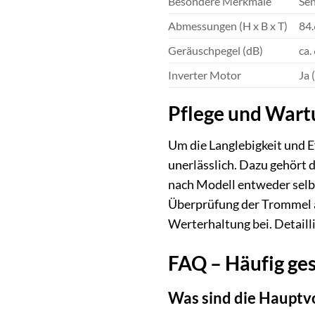
Besondere Merkmale
Sen
Abmessungen (H x B x T)
84.
Geräuschpegel (dB)
ca.
Inverter Motor
Ja 
Pflege und Wartu
Um die Langlebigkeit und
unerlässlich. Dazu gehört 
nach Modell entweder selbst
Überprüfung der Trommel a
Werterhaltung bei. Detaill
FAQ – Häufig g
Was sind die Hauptv