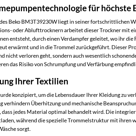
rmepumpentechnologie für höchste E
 des Beko BM3T39230W liegt in seiner fortschrittlichen
ns- oder Ablufttrocknern arbeitet dieser Trockner mit ei
nen entsteht, durch einen Verdampfer geleitet, wo ihr die
ut erwärmt und in die Trommel zurückgeführt. Dieser Prozes
nd nicht verloren geht, sondern auch wesentlich schonend
en das Risiko von Schrumpfung und Verfärbung empfindlic
ng Ihrer Textilien
e konzipiert, um die Lebensdauer Ihrer Kleidung zu ver
g verhindern Überhitzung und mechanische Beanspruchung.
 dass jedes Material optimal behandelt wird. Die integri
tladen, während die spezielle Trommelstruktur mit ihren
äsche sorgt.