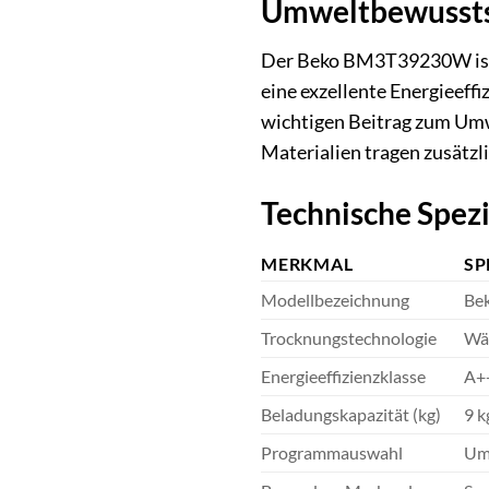
Umweltbewusstse
Der Beko BM3T39230W ist 
eine exzellente Energieeffi
wichtigen Beitrag zum Umw
Materialien tragen zusätzli
Technische Spezi
MERKMAL
SP
Modellbezeichnung
Be
Trocknungstechnologie
Wä
Energieeffizienzklasse
A++
Beladungskapazität (kg)
9 k
Programmauswahl
Umf