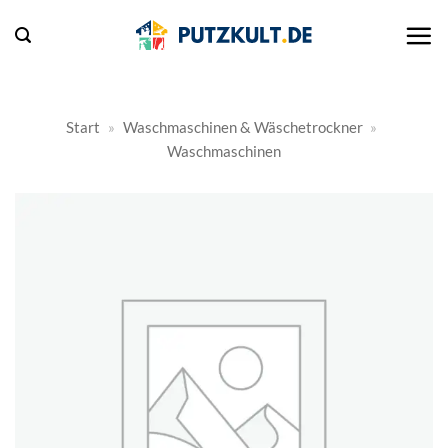
Zum
Inhalt
springen
Start
»
Waschmaschinen & Wäschetrockner
»
Waschmaschinen