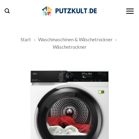
Zum
Inhalt
springen
Start
»
Waschmaschinen & Wäschetrockner
»
Wäschetrockner