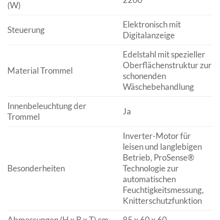
(W)
Elektronisch mit
Steuerung
Digitalanzeige
Edelstahl mit spezieller
Oberflächenstruktur zur
Material Trommel
schonenden
Wäschebehandlung
Innenbeleuchtung der
Ja
Trommel
Inverter-Motor für
leisen und langlebigen
Betrieb, ProSense®
Besonderheiten
Technologie zur
automatischen
Feuchtigkeitsmessung,
Knitterschutzfunktion
Abmessungen (H x B x T) cm
85 x 60 x 60