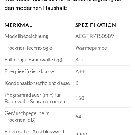
den modernen Haushalt:
MERKMAL
SPEZIFIKATION
Modellbezeichnung
AEG TR7T50589
Trockner-Technologie
Wärmepumpe
Füllmenge Baumwolle (kg)
8.0
Energieeffizienzklasse
A++
Kondensationseffizienzklasse
B
Programmdauer (min) für
150
Baumwolle Schranktrocken
Geräuschpegel beim
64
Trocknen (dB)
Elektrischer Anschlusswert
2200