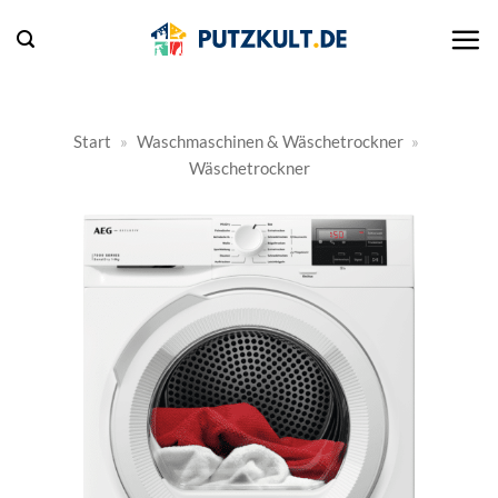
Zum
Inhalt
springen
Start
»
Waschmaschinen & Wäschetrockner
»
Wäschetrockner