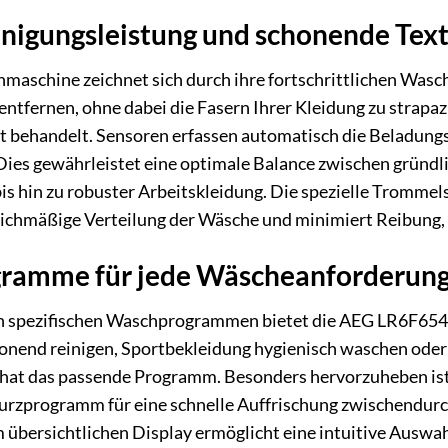
nigungsleistung und schonende Text
schine zeichnet sich durch ihre fortschrittlichen Wasch
ntfernen, ohne dabei die Fasern Ihrer Kleidung zu strapa
lt behandelt. Sensoren erfassen automatisch die Beladu
 Dies gewährleistet eine optimale Balance zwischen gründl
 bis hin zu robuster Arbeitskleidung. Die spezielle Tromme
leichmäßige Verteilung der Wäsche und minimiert Reibung,
ogramme für jede Wäscheanforderun
an spezifischen Waschprogrammen bietet die AEG LR6F6549
honend reinigen, Sportbekleidung hygienisch waschen oder
hat das passende Programm. Besonders hervorzuheben ist 
Kurzprogramm für eine schnelle Auffrischung zwischendurc
übersichtlichen Display ermöglicht eine intuitive Auswa