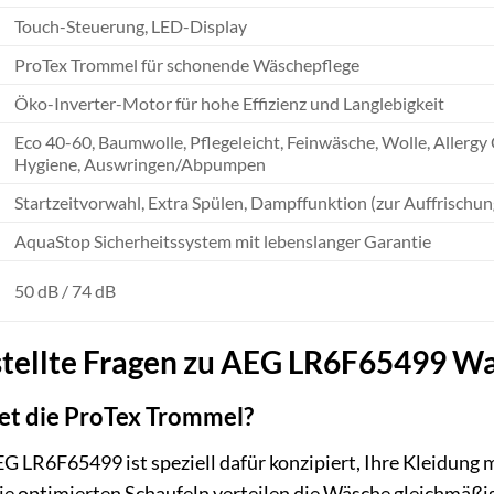
Touch-Steuerung, LED-Display
ProTex Trommel für schonende Wäschepflege
Öko-Inverter-Motor für hohe Effizienz und Langlebigkeit
Eco 40-60, Baumwolle, Pflegeleicht, Feinwäsche, Wolle, Allergy
Hygiene, Auswringen/Abpumpen
Startzeitvorwahl, Extra Spülen, Dampffunktion (zur Auffrischu
AquaStop Sicherheitssystem mit lebenslanger Garantie
50 dB / 74 dB
stellte Fragen zu AEG LR6F65499 
tet die ProTex Trommel?
 LR6F65499 ist speziell dafür konzipiert, Ihre Kleidung 
e optimierten Schaufeln verteilen die Wäsche gleichmäßig