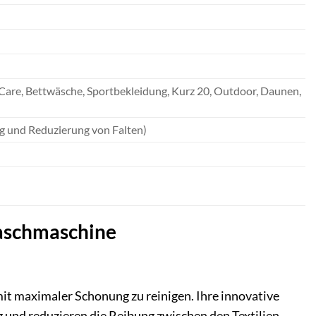
 Care, Bettwäsche, Sportbekleidung, Kurz 20, Outdoor, Daunen,
ng und Reduzierung von Falten)
Waschmaschine
mit maximaler Schonung zu reinigen. Ihre innovative
 und reduzieren die Reibung zwischen den Textilien.