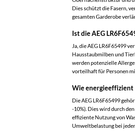
Dies schützt die Fasern, v
gesamten Garderobe verlä
Ist die AEG LR6F6549
Ja, die AEG LR6F65499 verf
Hausstaubmilben und Tierh
werden potenzielle Allerge
vorteilhaft für Personen m
Wie energieeffizient
Die AEG LR6F65499 gehört 
-10%). Dies wird durch den
effiziente Nutzung von Was
Umweltbelastung bei jed