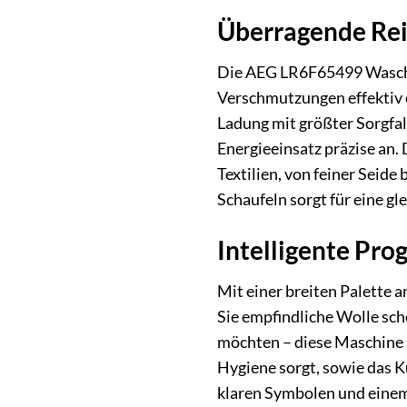
Überragende Rei
Die AEG LR6F65499 Waschma
Verschmutzungen effektiv e
Ladung mit größter Sorgfa
Energieeinsatz präzise an.
Textilien, von feiner Seide
Schaufeln sorgt für eine g
Intelligente Pr
Mit einer breiten Palette 
Sie empfindliche Wolle sc
möchten – diese Maschine 
Hygiene sorgt, sowie das 
klaren Symbolen und einem 