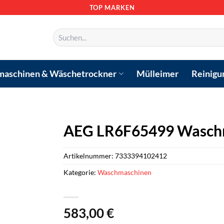
TOP MARKEN
Suchen
nach:
aschinen & Wäschetrockner
Mülleimer
Reinigu
AEG LR6F65499 Wasch
Artikelnummer:
7333394102412
Kategorie:
Waschmaschinen
583,00
€