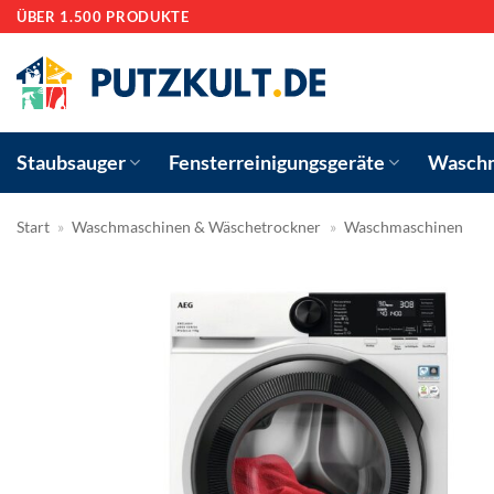
Zum
ÜBER 1.500 PRODUKTE
Inhalt
springen
Staubsauger
Fensterreinigungsgeräte
Waschm
Start
»
Waschmaschinen & Wäschetrockner
»
Waschmaschinen