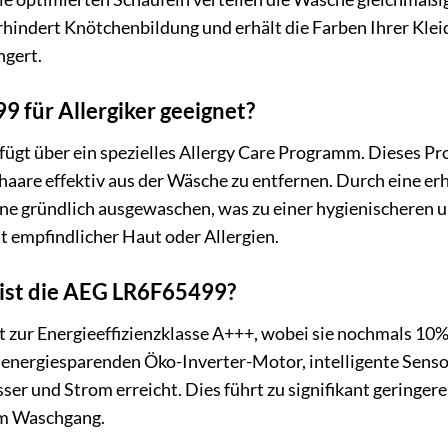
erhindert Knötchenbildung und erhält die Farben Ihrer Klei
ngert.
9 für Allergiker geeignet?
ügt über ein spezielles Allergy Care Programm. Dieses P
aare effektiv aus der Wäsche zu entfernen. Durch eine e
ne gründlich ausgewaschen, was zu einer hygienischeren u
it empfindlicher Haut oder Allergien.
 ist die AEG LR6F65499?
zur Energieeffizienzklasse A+++, wobei sie nochmals 10% 
 energiesparenden Öko-Inverter-Motor, intelligente Senso
ser und Strom erreicht. Dies führt zu signifikant geringer
em Waschgang.