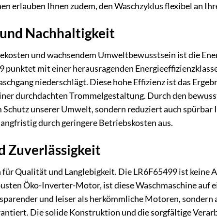
en erlauben Ihnen zudem, den Waschzyklus flexibel an Ihr
 und Nachhaltigkeit
giekosten und wachsendem Umweltbewusstsein ist die Ener
punktet mit einer herausragenden Energieeffizienzklasse, 
hgang niederschlägt. Diese hohe Effizienz ist das Ergebni
iner durchdachten Trommelgestaltung. Durch den bewusst
m Schutz unserer Umwelt, sondern reduziert auch spürbar I
angfristig durch geringere Betriebskosten aus.
d Zuverlässigkeit
 für Qualität und Langlebigkeit. Die LR6F65499 ist keine
usten Öko-Inverter-Motor, ist diese Waschmaschine auf e
esparender und leiser als herkömmliche Motoren, sondern 
rantiert. Die solide Konstruktion und die sorgfältige Ver